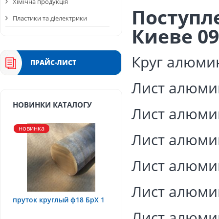
Хімічна продукція
Поступл
Пластики та діелектрики
Киеве 09
Круг алюми
ПРАЙС-ЛИСТ
Лист алюми
НОВИНКИ КАТАЛОГУ
Лист алюми
новинка
Лист алюми
Лист алюми
Лист алюми
пруток круглый ф18 БрХ 1
Лист алюми