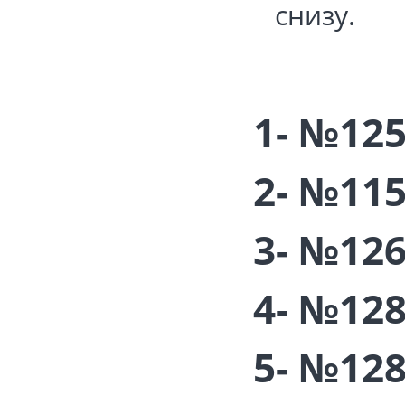
снизу.
1- №12
2- №11
3- №12
4- №12
5- №12