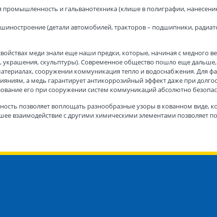
 промышленность и гальванотехника (клише в полиграфии, нанесение
шиностроение (детали автомобилей, тракторов – подшипники, радиат
войствах меди знали еще наши предки, которые, начиная с медного ве
ь, украшения, скульптуры). Современное общество пошло еще дальше, 
атериалах, сооружении коммуникация тепло и водоснабжения. Для фа
яниям, а медь гарантирует антикоррозийный эффект даже при долгоср
ование его при сооружении систем коммуникаций абсолютно безопасн
ность позволяет воплощать разнообразные узоры в кованном виде, к
шее взаимодействие с другими химическими элементами позволяет по