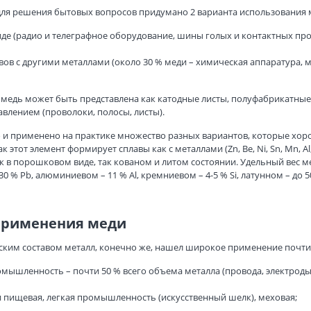
ля решения бытовых вопросов придумано 2 варианта использования 
иде (радио и телеграфное оборудование, шины голых и контактных про
авов с другими металлами (около 30 % меди – химическая аппаратура,
 медь может быть представлена как катодные листы, полуфабрикатные 
влением (проволоки, полосы, листы).
 и применено на практике множество разных вариантов, которые хо
к этот элемент формирует сплавы как с металлами (Zn, Be, Ni, Sn, Mn, Al, P
к в порошковом виде, так кованом и литом состоянии. Удельный вес ме
30 % Pb, алюминиевом – 11 % Al, кремниевом – 4-5 % Si, латунном – до 5
применения меди
ким составом металл, конечно же, нашел широкое применение почти 
мышленность – почти 50 % всего объема металла (провода, электроды,
 пищевая, легкая промышленность (искусственный шелк), меховая;