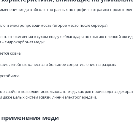
именения меди в абсолютно разных по профилю отраслях промышленн
пло и электропроводимость (второе место после серебра);
ть от окисления в сухом воздухе благодаря покрытию пленкой оксид
 – гидрокарбонат меди;
ется ковке;
шие литейные качества и большое сопротивление на разрыв;
устойчива.
ор свойств позволяет использовать медь как для производства декор
и даже целых систем (связи, линий электропередач).
 применения меди