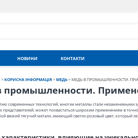
НОВИНИ
КОНТАКТИ
Т
>
КОРИСНА ІНФОРМАЦІЯ
>
МЕДЬ
>
МЕДЬ В ПРОМЫШЛЕННОСТИ. ПРИ
в промышленности. Примен
итию современных технологий, многие металлы стали незаменимыми 
х представителей, может похвастаться широким применением в точно
бой вязкий тягучий металл, имеющий светло-розовый цвет, который лег
 характеристики, влияющие на уникальн