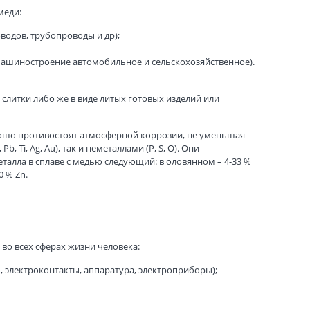
меди:
водов, трубопроводы и др);
 машиностроение автомобильное и сельскохозяйственное).
слитки либо же в виде литых готовых изделий или
рошо противостоят атмосферной коррозии, не уменьшая
b, Ti, Ag, Au), так и неметаллами (Р, S, О). Они
талла в сплаве с медью следующий: в оловянном – 4-33 %
0 % Zn.
во всех сферах жизни человека:
 электроконтакты, аппаратура, электроприборы);