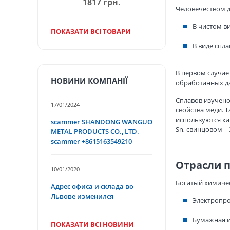
1817 грн.
Человечеством д
В чистом в
ПОКАЗАТИ ВСІ ТОВАРИ
В виде спл
В первом случае
НОВИНИ КОМПАНІЇ
обработанных да
Сплавов изучено
17/01/2024
свойства меди. Та
используются ка
scammer SHANDONG WANGUO
Sn, свинцовом – 
METAL PRODUCTS CO., LTD.
scammer +8615163549210
Отрасли 
10/01/2020
Богатый химичес
Адрес офиса и склада во
Львове изменился
Электропро
Бумажная и
ПОКАЗАТИ ВСІ НОВИНИ