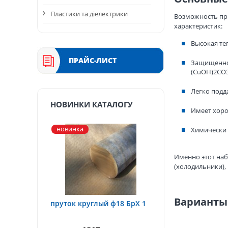
Пластики та діелектрики
Возможность пр
характеристик:
Высокая те
ПРАЙС-ЛИСТ
Защищеннос
(CuOH)2CO3
Легко подда
НОВИНКИ КАТАЛОГУ
Имеет хоро
новинка
Химически 
Именно этот наб
(холодильники), 
Варианты
пруток круглый ф18 БрХ 1