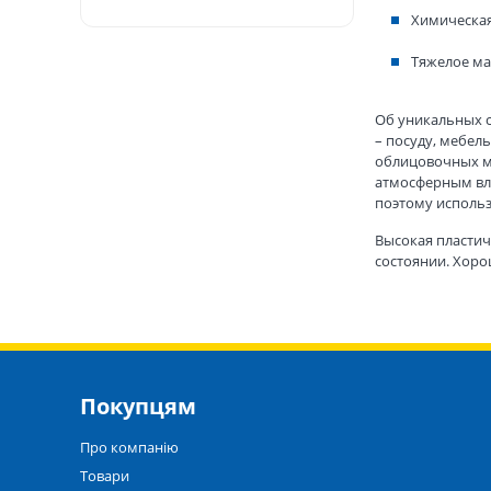
Химическая
Тяжелое ма
Об уникальных с
– посуду, мебел
облицовочных м
атмосферным вли
поэтому использ
Высокая пластич
состоянии. Хоро
Покупцям
Про компанію
Товари