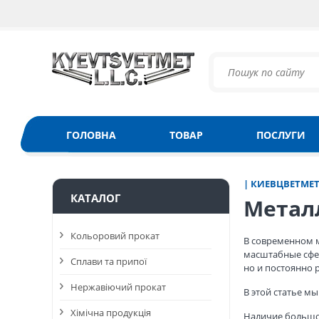
ГОЛОВНА
ТОВАР
ПОСЛУГИ
| КИЕВЦВЕТМЕ
КАТАЛОГ
Метал
Кольоровий прокат
В современном м
масштабные сфер
Сплави та припої
но и постоянно 
Нержавіючий прокат
В этой статье м
Хімічна продукція
Наличие большо