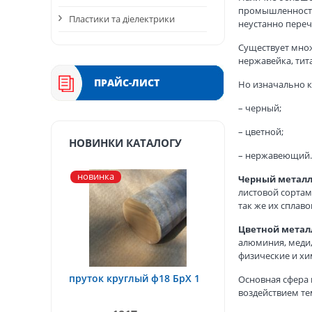
промышленности.
Пластики та діелектрики
неустанно переч
Существует мно
нержавейка, тита
ПРАЙС-ЛИСТ
Но изначально 
– черный;
– цветной;
НОВИНКИ КАТАЛОГУ
– нержавеющий.
новинка
Черный металл
листовой сортам
так же их сплаво
Цветной метал
алюминия, меди,
физические и хи
пруток круглый ф18 БрХ 1
Основная сфера
воздействием те