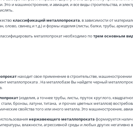
 Это и машиностроение, и авиация, и все виды строительства, и элект
ислять.
жество
классификаций металлопроката
, в зависимости от материал
н, олово, свинец и т.д.) и формы изделия (листы, балки, трубы, арматуры
классифицировать металлопрокат необходимо по
трем основным ви
опрокат
находит свое применение в строительстве, машиностроении и
ент металлопроката . На металлобазе Вы найдете черный металлопрока
в.
лопрокат
(изделия, а точнее трубы, листы, пруток круглого, квадратн
 стали, бронзы, латуни, титана, и прочих цветных металлов) востребо
мические свойства того или иного металла. Это машиностроение, авиа
 использования
нержавеющего металлопроката
формируется налич
мпературы, влажности, агрессивной среды и любых других негативно 