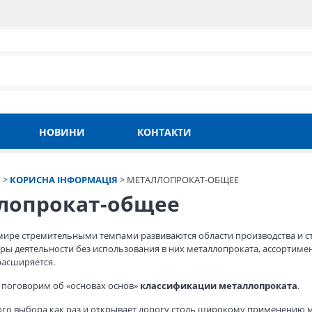
НОВИНИ
КОНТАКТИ
Т
>
КОРИСНА ІНФОРМАЦІЯ
>
МЕТАЛЛОПРОКАТ-ОБЩЕЕ
лопрокат-общее
ире стремительными темпами развиваются области производства и стр
ы деятельности без использования в них металлопроката, ассортимен
расширяется.
ы поговорим об «основах основ»
классификации металлопроката
.
го выбора как раз и открывает дорогу столь широкому применению м