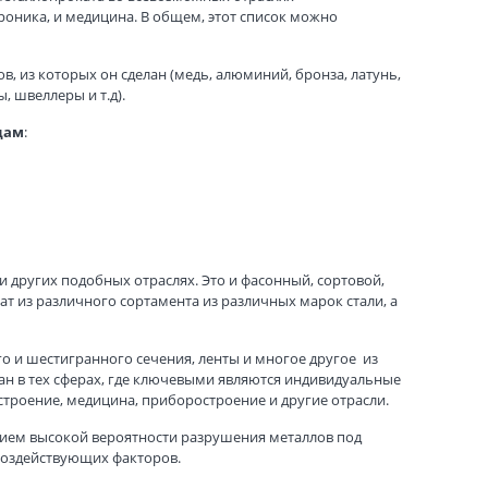
роника, и медицина. В общем, этот список можно
ов, из которых он сделан (медь, алюминий, бронза, латунь,
, швеллеры и т.д).
дам
:
 других подобных отраслях. Это и фасонный, сортовой,
т из различного сортамента из различных марок стали, а
ого и шестигранного сечения, ленты и многое другое из
ван в тех сферах, где ключевыми являются индивидуальные
строение, медицина, приборостроение и другие отрасли.
ием высокой вероятности разрушения металлов под
воздействующих факторов.