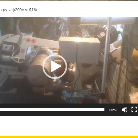
 круга ф200мм Д16т
00:51