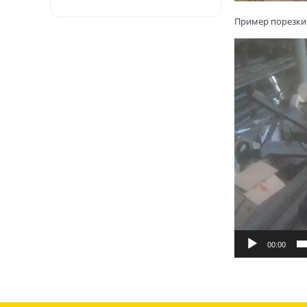
Пример порезки
Відеопрогравач
00:00