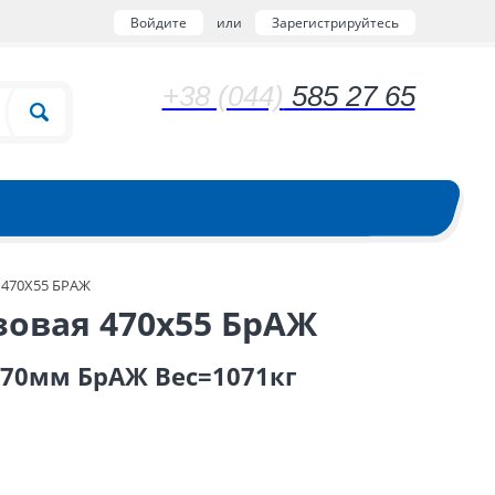
Войдите
или
Зарегистрируйтесь
+38 (044)
585 27 65
470Х55 БРАЖ
зовая 470х55 БрАЖ
970мм БрАЖ Вес=1071кг