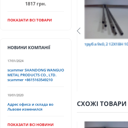
1817 грн.
ПОКАЗАТИ ВСІ ТОВАРИ
Т
труба 9х0,2 12Х18Н10Т
труба 75х1,5, 12Х18
НОВИНИ КОМПАНІЇ
17/01/2024
scammer SHANDONG WANGUO
METAL PRODUCTS CO., LTD.
scammer +8615163549210
10/01/2020
СХОЖІ ТОВАРИ
Адрес офиса и склада во
Львове изменился
ПОКАЗАТИ ВСІ НОВИНИ