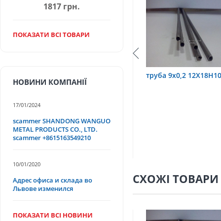
1817 грн.
ПОКАЗАТИ ВСІ ТОВАРИ
8Н10Т
труба 9х0,2 12Х18Н10Т
труба 75х1,5, 1
НОВИНИ КОМПАНІЇ
17/01/2024
scammer SHANDONG WANGUO
METAL PRODUCTS CO., LTD.
scammer +8615163549210
10/01/2020
СХОЖІ ТОВАРИ
Адрес офиса и склада во
Львове изменился
ПОКАЗАТИ ВСІ НОВИНИ