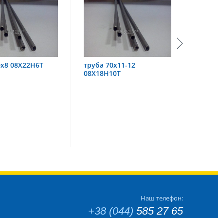
труба 70х11-12
труба 60х6 08Х18Н10
08Х18Н10Т
Наш телефон:
+38 (044)
585 27 65