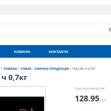
НОВИНИ
КОНТАКТИ
Т
>
ТОВАРЫ
>
ТОВАР
>
ХІМІЧНА ПРОДУКЦІЯ
>
ГЕКСАН Ч 0,7КГ
 ч 0,7кг
Одиниця виміру:
кг
128.95
грн.