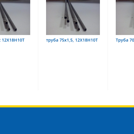
ба 75х1,5, 12Х18Н10Т
Труба 70х8 08Х22Н6Т