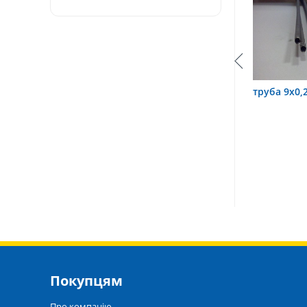
 3,2х0,6 12Х18Н10Т
труба 9х0,2 12Х18Н10Т
тру
Покупцям
Про компанію