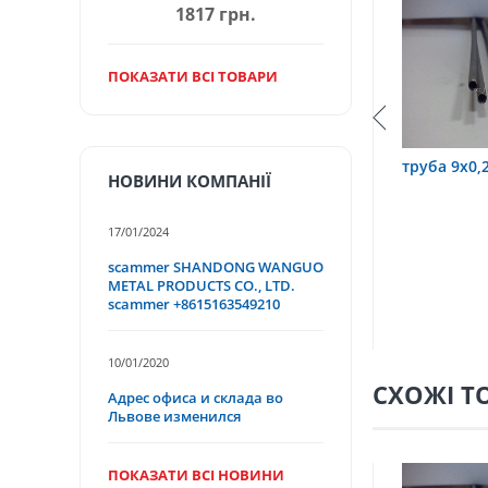
1817 грн.
ПОКАЗАТИ ВСІ ТОВАРИ
3,2х0,6 12Х18Н10Т
труба 9х0,2 12Х18Н10Т
труб
НОВИНИ КОМПАНІЇ
17/01/2024
scammer SHANDONG WANGUO
METAL PRODUCTS CO., LTD.
scammer +8615163549210
10/01/2020
СХОЖІ Т
Адрес офиса и склада во
Львове изменился
ПОКАЗАТИ ВСІ НОВИНИ