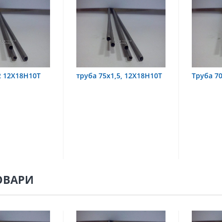
а 75х1,5, 12Х18Н10Т
Труба 70х8 08Х22Н6Т
тр
0
ОВАРИ