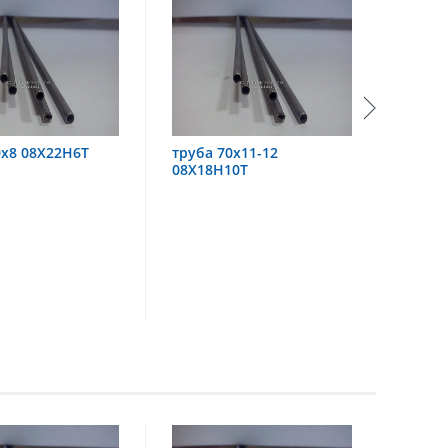
уба 70х11-12
труба 60х6 08Х18Н10
8Х18Н10Т