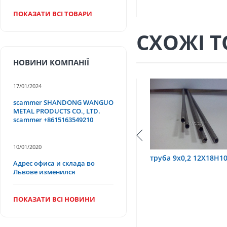
ПОКАЗАТИ ВСІ ТОВАРИ
СХОЖІ 
НОВИНИ КОМПАНІЇ
17/01/2024
scammer SHANDONG WANGUO
METAL PRODUCTS CO., LTD.
scammer +8615163549210
10/01/2020
2Х18Н10Т
труба 9х0,2 12Х18Н10Т
труба 75х1,5
Адрес офиса и склада во
Львове изменился
ПОКАЗАТИ ВСІ НОВИНИ