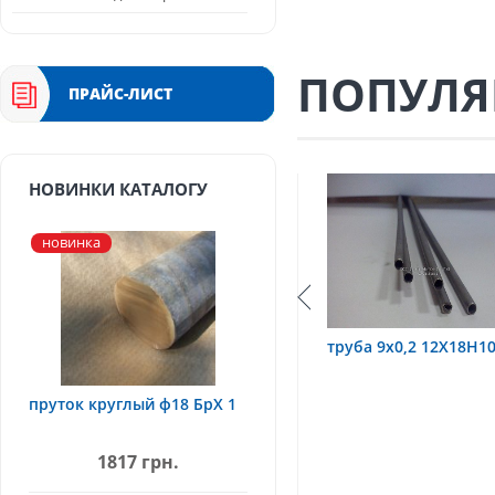
ПОПУЛЯ
ПРАЙС-ЛИСТ
НОВИНКИ КАТАЛОГУ
новинка
18Н10Т
труба 9х0,2 12Х18Н10Т
труба 75х1,5, 1
пруток круглый ф18 БрХ 1
1817 грн.