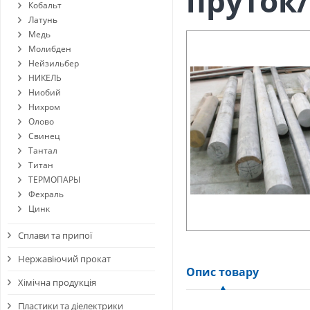
пруток
Кобальт
Латунь
Медь
Молибден
Нейзильбер
НИКЕЛЬ
Ниобий
Нихром
Олово
Свинец
Тантал
Титан
ТЕРМОПАРЫ
Фехраль
Цинк
Сплави та припої
Нержавіючий прокат
Опис товару
Хімічна продукція
Пластики та діелектрики