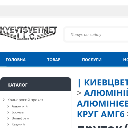
ГОЛОВНА
ТОВАР
ПОСЛУГИ
Н
| КИЕВЦВЕ
КАТАЛОГ
>
АЛЮМІНІ
Кольоровий прокат
АЛЮМІНІЄВ
Алюміній
КРУГ АМГ6
Бронза
Вольфрам
Кадмий