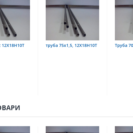
х1,5, 12Х18Н10Т
Труба 70х8 08Х22Н6Т
труба
08Х18
ОВАРИ