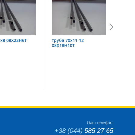
 70х11-12
труба 60х6 08Х18Н10
тру
Н10Т
Наш телефон:
+38 (044)
585 27 65