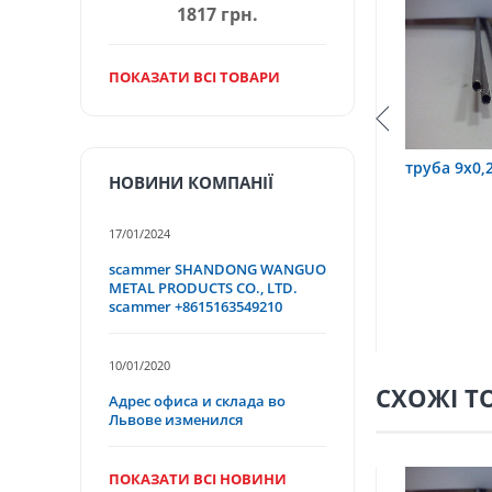
1817 грн.
ПОКАЗАТИ ВСІ ТОВАРИ
0,6 12Х18Н10Т
труба 9х0,2 12Х18Н10Т
труба 75
НОВИНИ КОМПАНІЇ
17/01/2024
scammer SHANDONG WANGUO
METAL PRODUCTS CO., LTD.
scammer +8615163549210
10/01/2020
СХОЖІ Т
Адрес офиса и склада во
Львове изменился
ПОКАЗАТИ ВСІ НОВИНИ