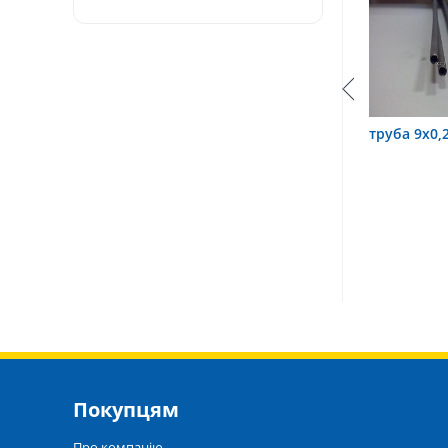
0,6 12Х18Н10Т
труба 9х0,2 12Х18Н10Т
труба 75
Покупцям
Про компанію