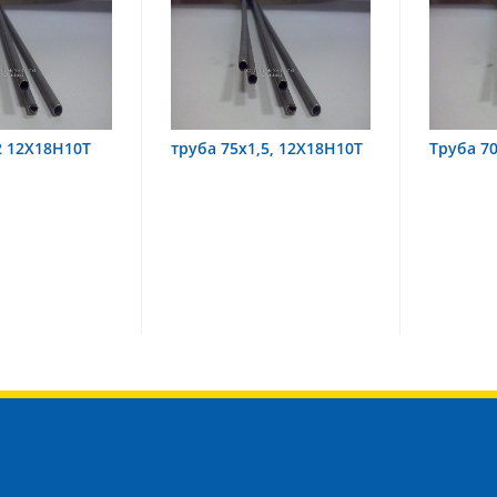
х1,5, 12Х18Н10Т
Труба 70х8 08Х22Н6Т
труба
08Х18