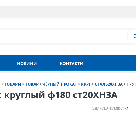
НОВИНИ
КОНТАКТИ
Т
>
ТОВАРЫ
>
ТОВАР
>
ЧЁРНЫЙ ПРОКАТ
>
КРУГ
>
СТАЛЬ20ХН3А
>
ПРУТ
 круглый ф180 ст20ХН3А
Одиниця виміру:
кг