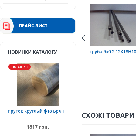
ПРАЙС-ЛИСТ
Н10Т
труба 9х0,2 12Х18Н10Т
труба 75х1,5, 12Х
НОВИНКИ КАТАЛОГУ
новинка
пруток круглый ф18 БрХ 1
СХОЖІ ТОВАРИ
1817 грн.