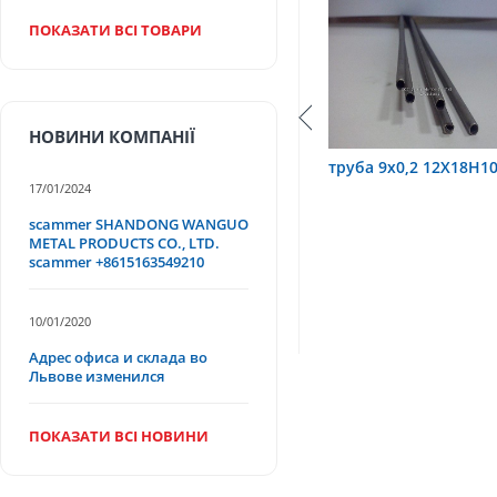
ПОКАЗАТИ ВСІ ТОВАРИ
НОВИНИ КОМПАНІЇ
Х18Н10Т
труба 9х0,2 12Х18Н10Т
труба 75х1,5, 
17/01/2024
scammer SHANDONG WANGUO
METAL PRODUCTS CO., LTD.
scammer +8615163549210
10/01/2020
Адрес офиса и склада во
Львове изменился
ПОКАЗАТИ ВСІ НОВИНИ