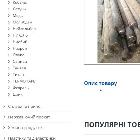
Кобальт
Латунь
Медь
Молибден
Нейзильбер
НИКЕЛЬ
Ниобий
Нихром
Олово
Свинец
Тантал
Титан
ТЕРМОПАРЫ
Опис товару
Фехраль
Цинк
Сплави та припої
Нержавіючий прокат
ПОПУЛЯРНІ ТО
Хімічна продукція
Пластики та діелектрики