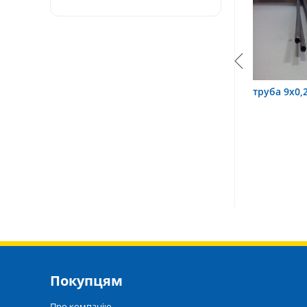
труба 3,2х0,6 12Х18Н10Т
труба 9х0,2 12Х18Н10Т
Покупцям
Про компанію