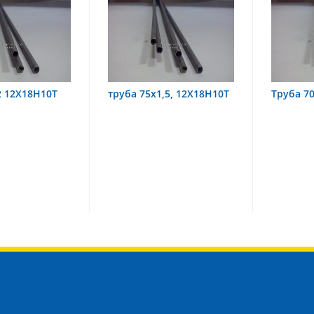
труба 75х1,5, 12Х18Н10Т
Труба 70х8 08Х22Н6Т