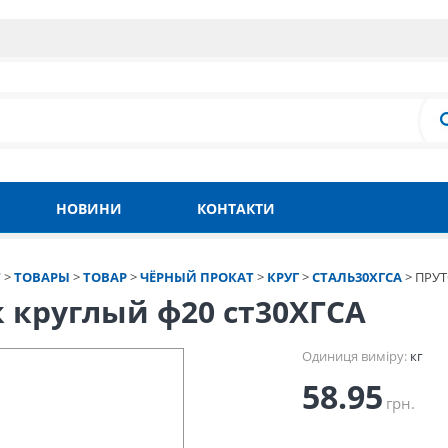
НОВИНИ
КОНТАКТИ
Т
>
ТОВАРЫ
>
ТОВАР
>
ЧЁРНЫЙ ПРОКАТ
>
КРУГ
>
СТАЛЬ30ХГСА
>
ПРУТ
 круглый ф20 ст30ХГСА
Одиниця виміру:
кг
58.95
грн.