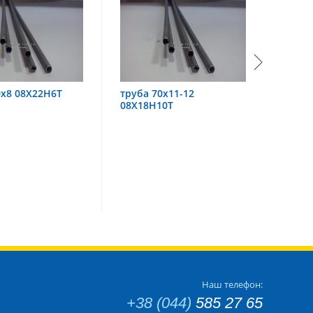
труба 70х11-12
труба 60х6 08Х18Н1
08Х18Н10Т
Наш телефон:
+38 (044)
585 27 65