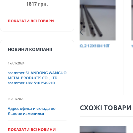
1817 грн.
ПОКАЗАТИ ВСІ ТОВАРИ
Т
труба 9х0,2 12Х18Н10Т
труба 75х1,5, 12Х18Н
НОВИНИ КОМПАНІЇ
17/01/2024
scammer SHANDONG WANGUO
METAL PRODUCTS CO., LTD.
scammer +8615163549210
10/01/2020
СХОЖІ ТОВАРИ
Адрес офиса и склада во
Львове изменился
ПОКАЗАТИ ВСІ НОВИНИ