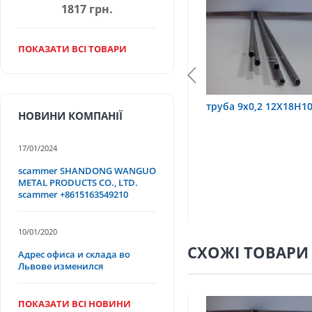
1817 грн.
ПОКАЗАТИ ВСІ ТОВАРИ
,6 12Х18Н10Т
труба 9х0,2 12Х18Н10Т
труба 75
НОВИНИ КОМПАНІЇ
17/01/2024
scammer SHANDONG WANGUO
METAL PRODUCTS CO., LTD.
scammer +8615163549210
10/01/2020
СХОЖІ ТОВАРИ
Адрес офиса и склада во
Львове изменился
ПОКАЗАТИ ВСІ НОВИНИ