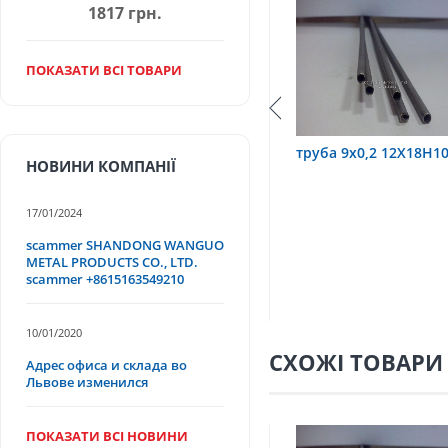
1817 грн.
ПОКАЗАТИ ВСІ ТОВАРИ
10Т
труба 9х0,2 12Х18Н10Т
труба 75х1,5, 12Х
НОВИНИ КОМПАНІЇ
17/01/2024
scammer SHANDONG WANGUO
METAL PRODUCTS CO., LTD.
scammer +8615163549210
10/01/2020
СХОЖІ ТОВАРИ
Адрес офиса и склада во
Львове изменился
ПОКАЗАТИ ВСІ НОВИНИ