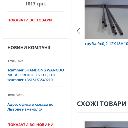
1817 грн.
ПОКАЗАТИ ВСІ ТОВАРИ
12Х18Н10Т
труба 9х0,2 12Х18Н10Т
труба 75х1,
НОВИНИ КОМПАНІЇ
17/01/2024
scammer SHANDONG WANGUO
METAL PRODUCTS CO., LTD.
scammer +8615163549210
10/01/2020
СХОЖІ ТОВАРИ
Адрес офиса и склада во
Львове изменился
ПОКАЗАТИ ВСІ НОВИНИ