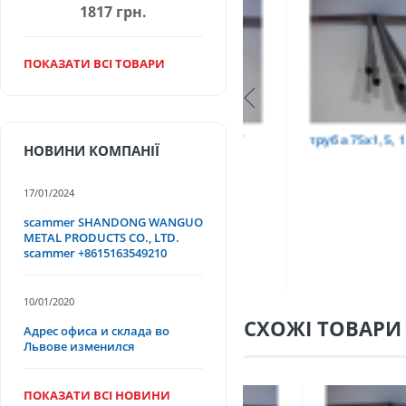
1817 грн.
ПОКАЗАТИ ВСІ ТОВАРИ
Т
труба 9х0,2 12Х18Н10Т
труба 75х1,5, 12Х18Н
НОВИНИ КОМПАНІЇ
17/01/2024
scammer SHANDONG WANGUO
METAL PRODUCTS CO., LTD.
scammer +8615163549210
10/01/2020
СХОЖІ ТОВАРИ
Адрес офиса и склада во
Львове изменился
ПОКАЗАТИ ВСІ НОВИНИ