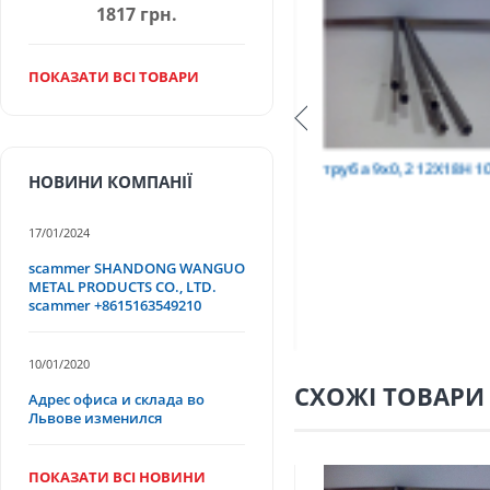
1817 грн.
ПОКАЗАТИ ВСІ ТОВАРИ
Т
труба 9х0,2 12Х18Н10Т
труба 75х1,5, 12Х18
НОВИНИ КОМПАНІЇ
17/01/2024
scammer SHANDONG WANGUO
METAL PRODUCTS CO., LTD.
scammer +8615163549210
10/01/2020
СХОЖІ ТОВАРИ
Адрес офиса и склада во
Львове изменился
ПОКАЗАТИ ВСІ НОВИНИ