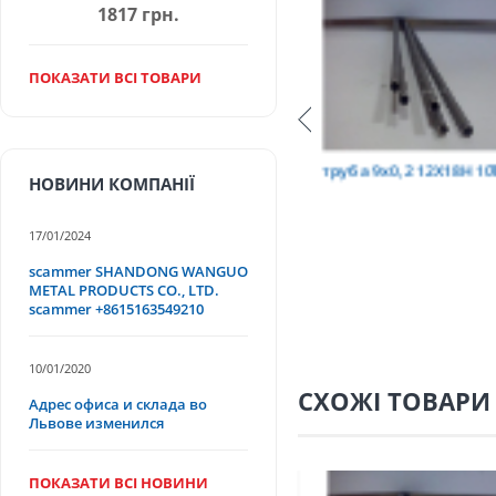
1817 грн.
ПОКАЗАТИ ВСІ ТОВАРИ
Т
труба 9х0,2 12Х18Н10Т
труба 75х1,5, 12Х18
НОВИНИ КОМПАНІЇ
17/01/2024
scammer SHANDONG WANGUO
METAL PRODUCTS CO., LTD.
scammer +8615163549210
10/01/2020
СХОЖІ ТОВАРИ
Адрес офиса и склада во
Львове изменился
ПОКАЗАТИ ВСІ НОВИНИ