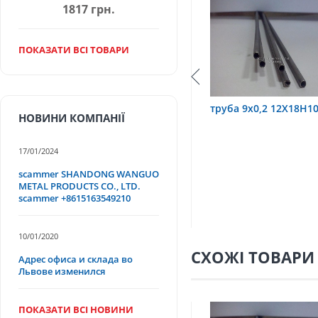
1817 грн.
ПОКАЗАТИ ВСІ ТОВАРИ
Т
труба 9х0,2 12Х18Н10Т
труба 75х1,5, 12Х18
НОВИНИ КОМПАНІЇ
17/01/2024
scammer SHANDONG WANGUO
METAL PRODUCTS CO., LTD.
scammer +8615163549210
10/01/2020
СХОЖІ ТОВАРИ
Адрес офиса и склада во
Львове изменился
ПОКАЗАТИ ВСІ НОВИНИ