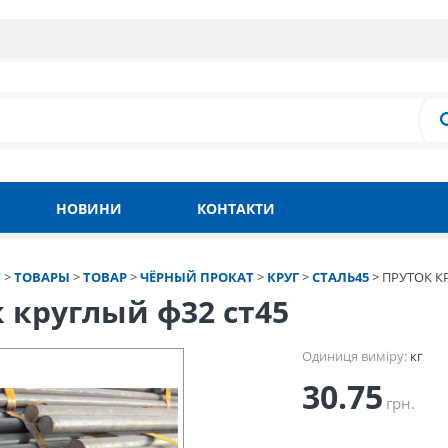
НОВИНИ
КОНТАКТИ
Т
>
ТОВАРЫ
>
ТОВАР
>
ЧЁРНЫЙ ПРОКАТ
>
КРУГ
>
СТАЛЬ45
>
ПРУТОК К
 круглый ф32 ст45
Одиниця виміру:
кг
30.75
грн.