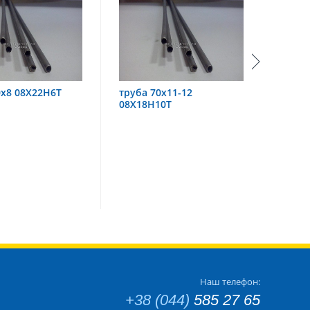
0х8 08Х22Н6Т
труба 70х11-12
труба
08Х18Н10Т
Наш телефон:
+38 (044)
585 27 65