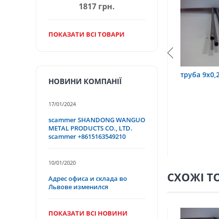
1817 грн.
ПОКАЗАТИ ВСІ ТОВАРИ
 12Х18Н10Т
труба 3,2х0,6 12Х18Н10Т
труба 9х0,
НОВИНИ КОМПАНІЇ
17/01/2024
scammer SHANDONG WANGUO
METAL PRODUCTS CO., LTD.
scammer +8615163549210
10/01/2020
СХОЖІ Т
Адрес офиса и склада во
Львове изменился
ПОКАЗАТИ ВСІ НОВИНИ