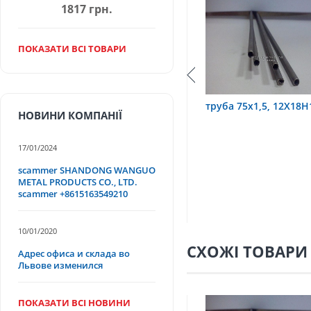
1817 грн.
ПОКАЗАТИ ВСІ ТОВАРИ
Т
труба 9х0,2 12Х18Н10Т
труба 75х1,5, 12Х18Н
НОВИНИ КОМПАНІЇ
17/01/2024
scammer SHANDONG WANGUO
METAL PRODUCTS CO., LTD.
scammer +8615163549210
10/01/2020
СХОЖІ ТОВАРИ
Адрес офиса и склада во
Львове изменился
ПОКАЗАТИ ВСІ НОВИНИ