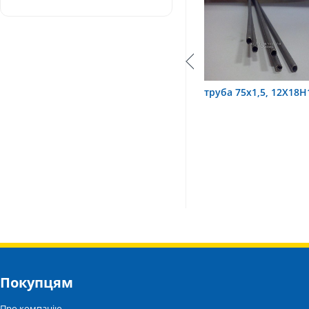
Т
труба 9х0,2 12Х18Н10Т
труба 75х1,5, 12Х18Н
Покупцям
Про компанію