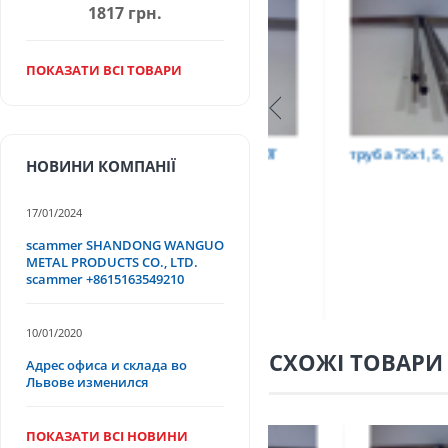
1817 грн.
ПОКАЗАТИ ВСІ ТОВАРИ
Т
труба 9х0,2 12Х18Н10Т
труба 75х1,5, 12Х18Н
НОВИНИ КОМПАНІЇ
17/01/2024
scammer SHANDONG WANGUO
METAL PRODUCTS CO., LTD.
scammer +8615163549210
10/01/2020
СХОЖІ ТОВАРИ
Адрес офиса и склада во
Львове изменился
ПОКАЗАТИ ВСІ НОВИНИ