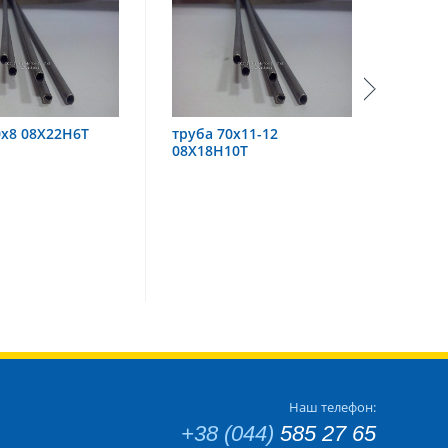
а 70х11-12
труба 60х6 08Х18Н10
тр
8Н10Т
Наш телефон:
+38 (044)
585 27 65