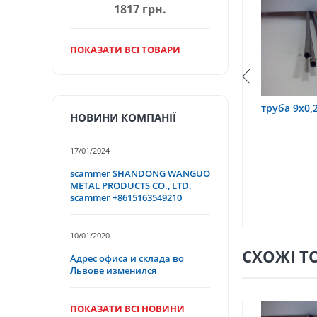
1817 грн.
ПОКАЗАТИ ВСІ ТОВАРИ
0,6 12Х18Н10Т
труба 9х0,2 12Х18Н10Т
труба 75
НОВИНИ КОМПАНІЇ
17/01/2024
scammer SHANDONG WANGUO
METAL PRODUCTS CO., LTD.
scammer +8615163549210
10/01/2020
СХОЖІ Т
Адрес офиса и склада во
Львове изменился
ПОКАЗАТИ ВСІ НОВИНИ