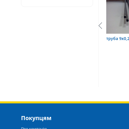
х0,6 12Х18Н10Т
труба 9х0,2 12Х18Н10Т
труба 7
Покупцям
Про компанію