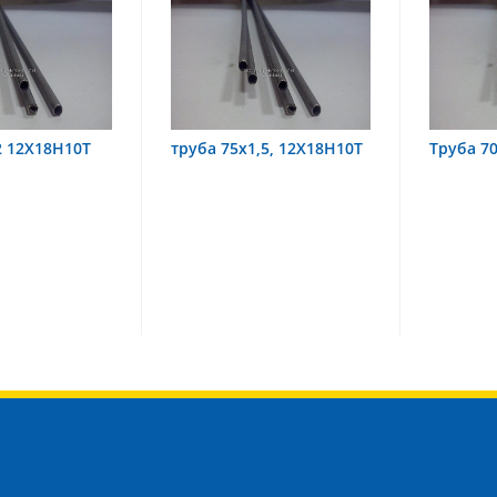
5х1,5, 12Х18Н10Т
Труба 70х8 08Х22Н6Т
труб
08Х1