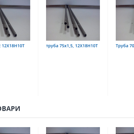
х1,5, 12Х18Н10Т
Труба 70х8 08Х22Н6Т
труба
08Х18
ОВАРИ