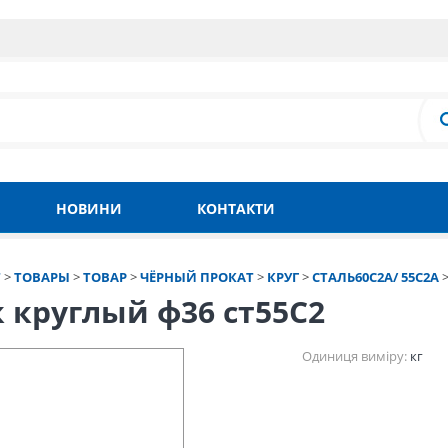
НОВИНИ
КОНТАКТИ
Т
>
ТОВАРЫ
>
ТОВАР
>
ЧЁРНЫЙ ПРОКАТ
>
КРУГ
>
СТАЛЬ60С2А/ 55С2А
 круглый ф36 ст55С2
Одиниця виміру:
кг