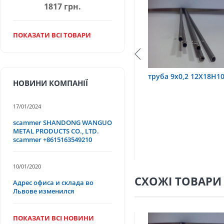
1817 грн.
ПОКАЗАТИ ВСІ ТОВАРИ
,6 12Х18Н10Т
труба 9х0,2 12Х18Н10Т
труба 75
НОВИНИ КОМПАНІЇ
17/01/2024
scammer SHANDONG WANGUO
METAL PRODUCTS CO., LTD.
scammer +8615163549210
10/01/2020
СХОЖІ ТОВАРИ
Адрес офиса и склада во
Львове изменился
ПОКАЗАТИ ВСІ НОВИНИ