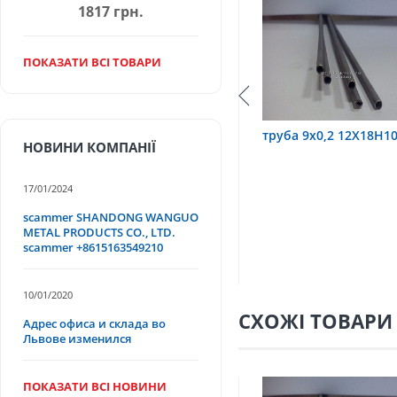
1817 грн.
ПОКАЗАТИ ВСІ ТОВАРИ
10Т
труба 9х0,2 12Х18Н10Т
труба 75х1,5, 12Х
НОВИНИ КОМПАНІЇ
17/01/2024
scammer SHANDONG WANGUO
METAL PRODUCTS CO., LTD.
scammer +8615163549210
10/01/2020
СХОЖІ ТОВАРИ
Адрес офиса и склада во
Львове изменился
ПОКАЗАТИ ВСІ НОВИНИ