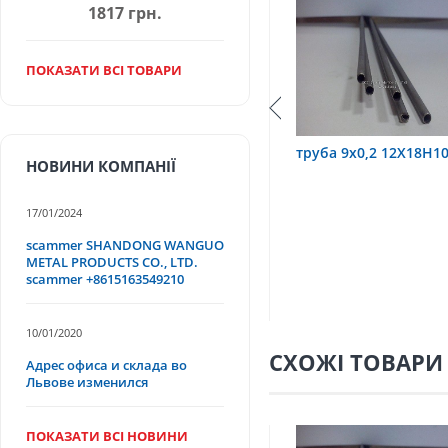
1817 грн.
ПОКАЗАТИ ВСІ ТОВАРИ
18Н10Т
труба 9х0,2 12Х18Н10Т
труба 75х1,5, 1
НОВИНИ КОМПАНІЇ
17/01/2024
scammer SHANDONG WANGUO
METAL PRODUCTS CO., LTD.
scammer +8615163549210
10/01/2020
СХОЖІ ТОВАРИ
Адрес офиса и склада во
Львове изменился
ПОКАЗАТИ ВСІ НОВИНИ