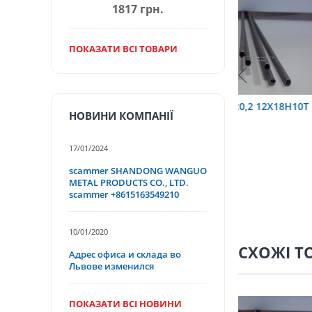
1817 грн.
ПОКАЗАТИ ВСІ ТОВАРИ
6 12Х18Н10Т
труба 9х0,2 12Х18Н10Т
труба 75х1
НОВИНИ КОМПАНІЇ
17/01/2024
scammer SHANDONG WANGUO
METAL PRODUCTS CO., LTD.
scammer +8615163549210
10/01/2020
СХОЖІ Т
Адрес офиса и склада во
Львове изменился
ПОКАЗАТИ ВСІ НОВИНИ