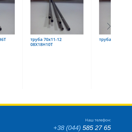
х11-12
труба 60х6 08Х18Н10
труба
0Т
Наш телефон:
+38 (044)
585 27 65