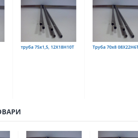
,5, 12Х18Н10Т
Труба 70х8 08Х22Н6Т
труба 70
08Х18Н1
ОВАРИ