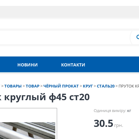
НОВИНИ
КОНТАКТИ
Т
>
ТОВАРЫ
>
ТОВАР
>
ЧЁРНЫЙ ПРОКАТ
>
КРУГ
>
СТАЛЬ20
>
ПРУТОК К
 круглый ф45 ст20
Одиниця виміру:
кг
30.5
грн.