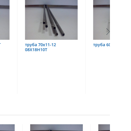
х11-12
труба 60х6 08Х18Н10
труба
0Т