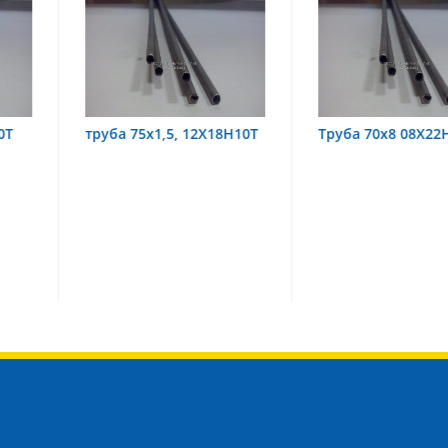
,5, 12Х18Н10Т
Труба 70х8 08Х22Н6Т
труба 70
08Х18Н1