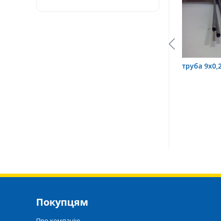
0,6 12Х18Н10Т
труба 9х0,2 12Х18Н10Т
труба 75
Покупцям
Про компанію