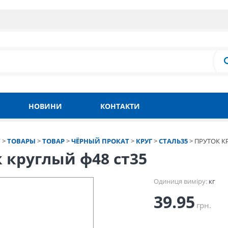
НОВИНИ
КОНТАКТИ
Т
>
ТОВАРЫ
>
ТОВАР
>
ЧЁРНЫЙ ПРОКАТ
>
КРУГ
>
СТАЛЬ35
>
ПРУТОК К
 круглый ф48 ст35
Одиниця виміру:
кг
39.95
грн.