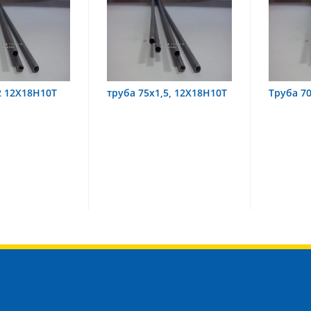
х1,5, 12Х18Н10Т
Труба 70х8 08Х22Н6Т
труба
08Х18