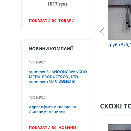
1817 грн.
ПОКАЗАТИ ВСІ ТОВАРИ
0,6 12Х18Н10Т
труба 9х0,2 12Х18Н10Т
труба 75
НОВИНИ КОМПАНІЇ
17/01/2024
scammer SHANDONG WANGUO
METAL PRODUCTS CO., LTD.
scammer +8615163549210
10/01/2020
СХОЖІ Т
Адрес офиса и склада во
Львове изменился
ПОКАЗАТИ ВСІ НОВИНИ