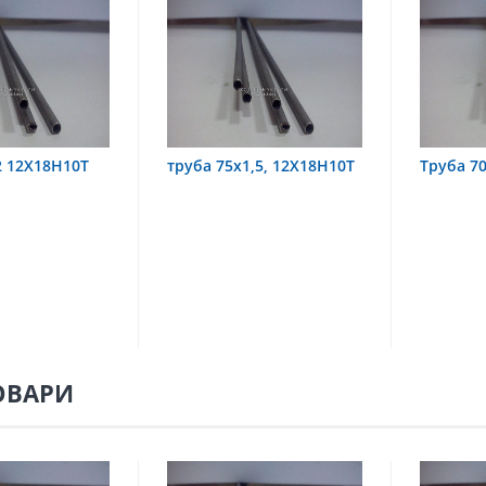
х1,5, 12Х18Н10Т
Труба 70х8 08Х22Н6Т
труба
08Х18
ОВАРИ