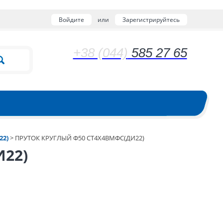
Войдите
или
Зарегистрируйтесь
+38 (044)
585 27 65
22)
>
ПРУТОК КРУГЛЫЙ Ф50 СТ4Х4ВМФС(ДИ22)
И22)