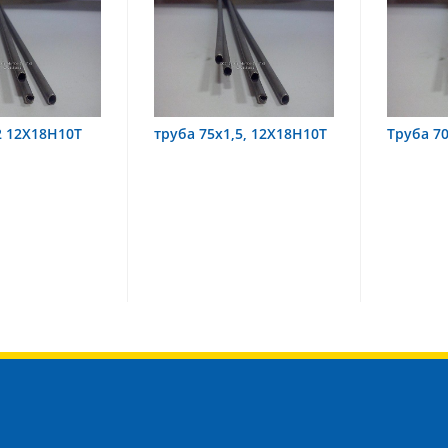
труба 75х1,5, 12Х18Н10Т
Труба 70х8 08Х22Н6Т