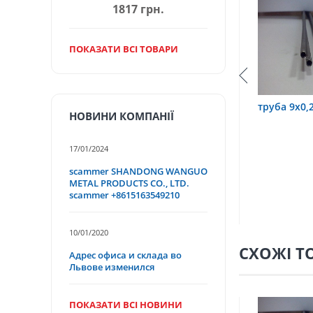
1817 грн.
ПОКАЗАТИ ВСІ ТОВАРИ
руба 3,2х0,6 12Х18Н10Т
труба 9х0,2 12Х18Н10Т
НОВИНИ КОМПАНІЇ
17/01/2024
scammer SHANDONG WANGUO
METAL PRODUCTS CO., LTD.
scammer +8615163549210
10/01/2020
СХОЖІ Т
Адрес офиса и склада во
Львове изменился
ПОКАЗАТИ ВСІ НОВИНИ