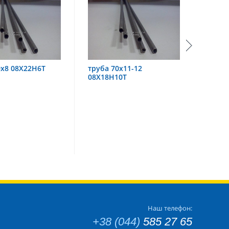
труба 70х11-12
труба 60х6 08Х18Н10
08Х18Н10Т
Наш телефон:
+38 (044)
585 27 65