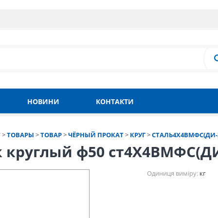
НОВИНИ
КОНТАКТИ
Т
>
ТОВАРЫ
>
ТОВАР
>
ЧЁРНЫЙ ПРОКАТ
>
КРУГ
>
СТАЛЬ4Х4ВМФС(ДИ-
к круглый ф50 ст4Х4ВМФС(Д
Одиниця виміру:
кг