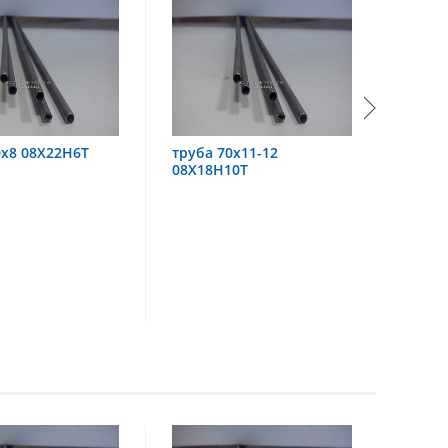
труба 70х11-12
труба 60х6 08Х18Н10
08Х18Н10Т