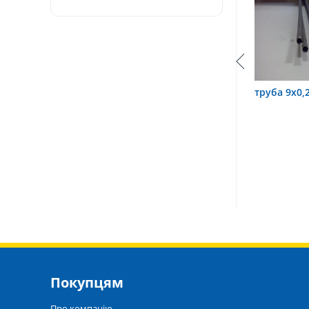
труба 3,2х0,6 12Х18Н10Т
труба 9х0,2 12Х18Н10Т
Покупцям
Про компанію