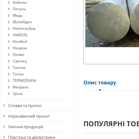
Кобальт
Латунь
Медь
Молибден
Нейзильбер
НИКЕЛЬ
Ниобий
Нихром
Олово
Свинец
Тантал
Титан
ТЕРМОПАРЫ
Опис товару
Фехраль
Цинк
Сплави та припої
Нержавіючий прокат
ПОПУЛЯРНІ ТО
Хімічна продукція
Пластики та діелектрики