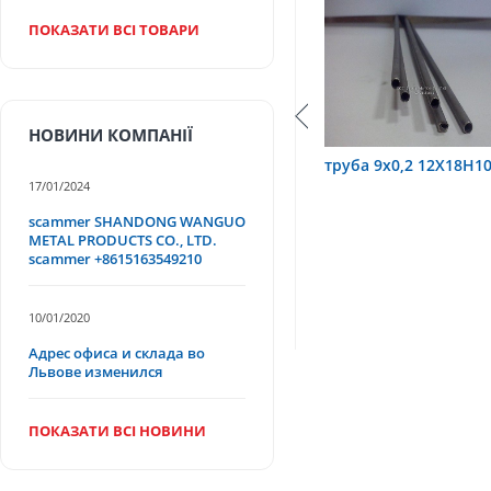
ПОКАЗАТИ ВСІ ТОВАРИ
НОВИНИ КОМПАНІЇ
труба 3,2х0,6 12Х18Н10Т
труба 9х0,2 12Х18Н10Т
17/01/2024
scammer SHANDONG WANGUO
METAL PRODUCTS CO., LTD.
scammer +8615163549210
10/01/2020
Адрес офиса и склада во
Львове изменился
ПОКАЗАТИ ВСІ НОВИНИ