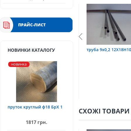
ПРАЙС-ЛИСТ
 3,2х0,6 12Х18Н10Т
труба 9х0,2 12Х18Н10Т
тру
НОВИНКИ КАТАЛОГУ
новинка
пруток круглый ф18 БрХ 1
СХОЖІ ТОВАРИ
1817 грн.