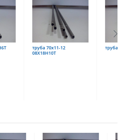
х11-12
труба 60х6 08Х18Н10
труба
0Т