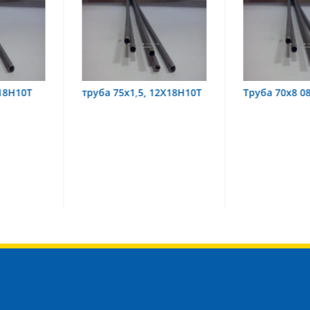
,5, 12Х18Н10Т
Труба 70х8 08Х22Н6Т
труба 70
08Х18Н1