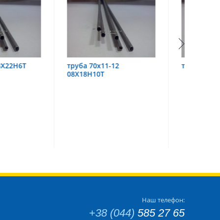
х11-12
труба 60х6 08Х18Н10
труба
0Т
Наш телефон:
+38 (044)
585 27 65