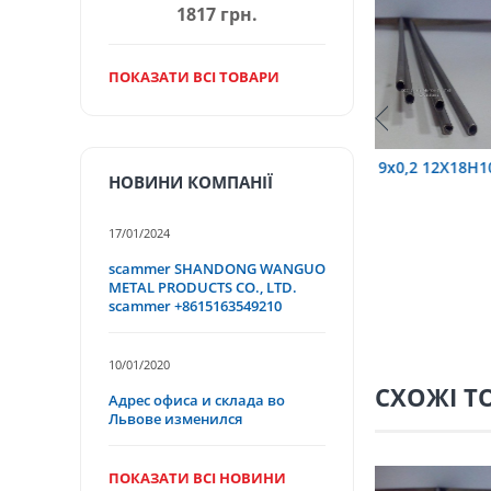
1817 грн.
ПОКАЗАТИ ВСІ ТОВАРИ
6 12Х18Н10Т
труба 9х0,2 12Х18Н10Т
труба 75х1
НОВИНИ КОМПАНІЇ
17/01/2024
scammer SHANDONG WANGUO
METAL PRODUCTS CO., LTD.
scammer +8615163549210
10/01/2020
СХОЖІ Т
Адрес офиса и склада во
Львове изменился
ПОКАЗАТИ ВСІ НОВИНИ