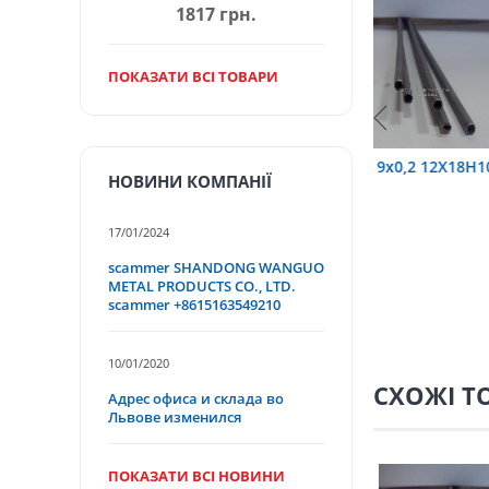
1817 грн.
ПОКАЗАТИ ВСІ ТОВАРИ
6 12Х18Н10Т
труба 9х0,2 12Х18Н10Т
труба 75х1
НОВИНИ КОМПАНІЇ
17/01/2024
scammer SHANDONG WANGUO
METAL PRODUCTS CO., LTD.
scammer +8615163549210
10/01/2020
СХОЖІ Т
Адрес офиса и склада во
Львове изменился
ПОКАЗАТИ ВСІ НОВИНИ