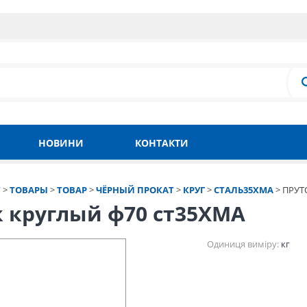
НОВИНИ
КОНТАКТИ
Т
>
ТОВАРЫ
>
ТОВАР
>
ЧЁРНЫЙ ПРОКАТ
>
КРУГ
>
СТАЛЬ35ХМА
>
ПРУТ
к круглый ф70 ст35ХМА
Одиниця виміру:
кг