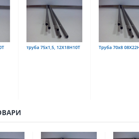
,5, 12Х18Н10Т
Труба 70х8 08Х22Н6Т
труба 70
08Х18Н1
ОВАРИ