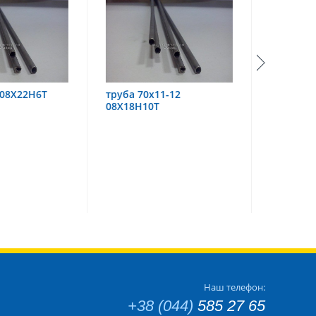
х11-12
труба 60х6 08Х18Н10
труба
0Т
Наш телефон:
+38 (044)
585 27 65