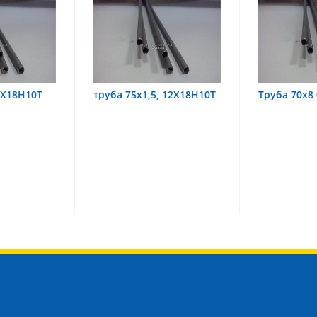
,5, 12Х18Н10Т
Труба 70х8 08Х22Н6Т
труба 70
08Х18Н1