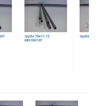
х11-12
труба 60х6 08Х18Н10
труба
0Т