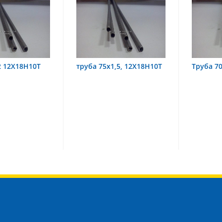
5х1,5, 12Х18Н10Т
Труба 70х8 08Х22Н6Т
труб
08Х1