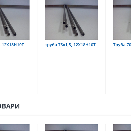
х1,5, 12Х18Н10Т
Труба 70х8 08Х22Н6Т
труба
08Х18
ОВАРИ