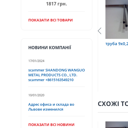
1817 грн.
ПОКАЗАТИ ВСІ ТОВАРИ
0,6 12Х18Н10Т
труба 9х0,2 12Х18Н10Т
труба 75
НОВИНИ КОМПАНІЇ
17/01/2024
scammer SHANDONG WANGUO
METAL PRODUCTS CO., LTD.
scammer +8615163549210
10/01/2020
СХОЖІ Т
Адрес офиса и склада во
Львове изменился
ПОКАЗАТИ ВСІ НОВИНИ