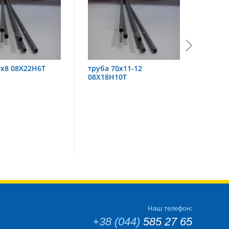
а 70х11-12
труба 60х6 08Х18Н10
тр
8Н10Т
Наш телефон:
+38 (044)
585 27 65