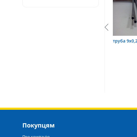
х0,6 12Х18Н10Т
труба 9х0,2 12Х18Н10Т
труба 7
Покупцям
Про компанію