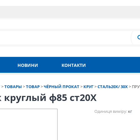
НОВИНИ
КОНТАКТИ
Т
>
ТОВАРЫ
>
ТОВАР
>
ЧЁРНЫЙ ПРОКАТ
>
КРУГ
>
СТАЛЬ20Х/ 30Х
>
ПРУ
 круглый ф85 ст20Х
Одиниця виміру:
кг