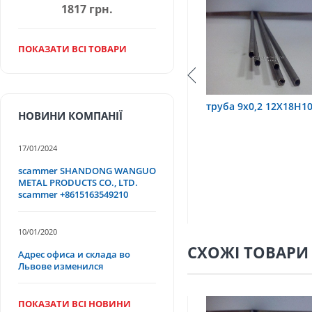
1817 грн.
ПОКАЗАТИ ВСІ ТОВАРИ
10Т
труба 9х0,2 12Х18Н10Т
труба 75х1,5, 12Х1
НОВИНИ КОМПАНІЇ
17/01/2024
scammer SHANDONG WANGUO
METAL PRODUCTS CO., LTD.
scammer +8615163549210
10/01/2020
СХОЖІ ТОВАРИ
Адрес офиса и склада во
Львове изменился
ПОКАЗАТИ ВСІ НОВИНИ