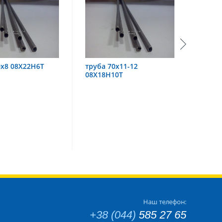
 08Х22Н6Т
труба 70х11-12
труба 60
08Х18Н10Т
Наш телефон:
+38 (044)
585 27 65