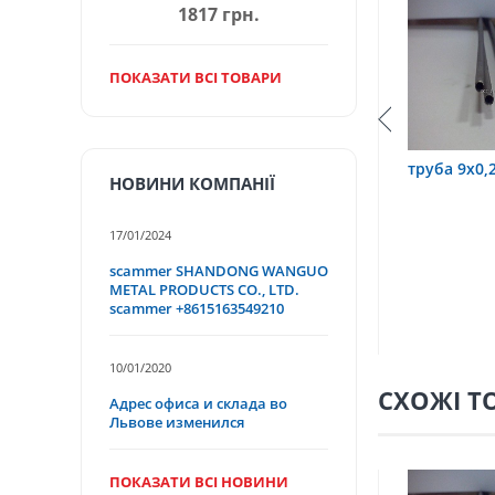
1817 грн.
ПОКАЗАТИ ВСІ ТОВАРИ
10Т
труба 3,2х0,6 12Х18Н10Т
труба 9х0,2 12Х18
НОВИНИ КОМПАНІЇ
17/01/2024
scammer SHANDONG WANGUO
METAL PRODUCTS CO., LTD.
scammer +8615163549210
10/01/2020
СХОЖІ Т
Адрес офиса и склада во
Львове изменился
ПОКАЗАТИ ВСІ НОВИНИ