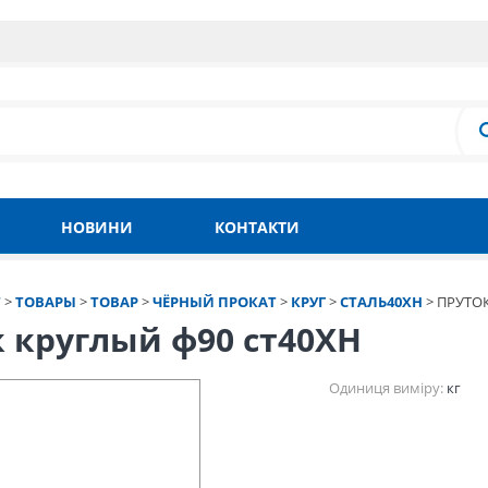
НОВИНИ
КОНТАКТИ
Т
>
ТОВАРЫ
>
ТОВАР
>
ЧЁРНЫЙ ПРОКАТ
>
КРУГ
>
СТАЛЬ40ХН
>
ПРУТОК
 круглый ф90 ст40ХН
Одиниця виміру:
кг