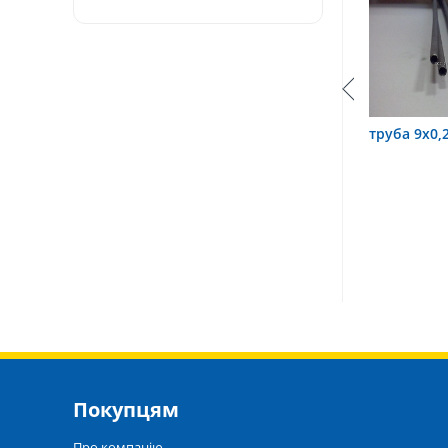
Х18Н10Т
труба 3,2х0,6 12Х18Н10Т
труба 9х0,2 1
Покупцям
Про компанію