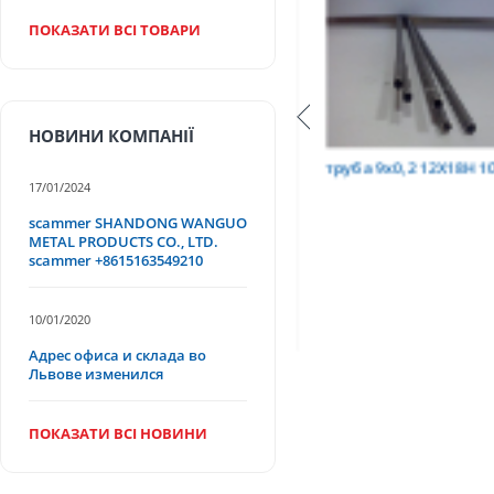
ПОКАЗАТИ ВСІ ТОВАРИ
НОВИНИ КОМПАНІЇ
Т
труба 9х0,2 12Х18Н10Т
труба 75х1,5, 12Х18
17/01/2024
scammer SHANDONG WANGUO
METAL PRODUCTS CO., LTD.
scammer +8615163549210
10/01/2020
Адрес офиса и склада во
Львове изменился
ПОКАЗАТИ ВСІ НОВИНИ