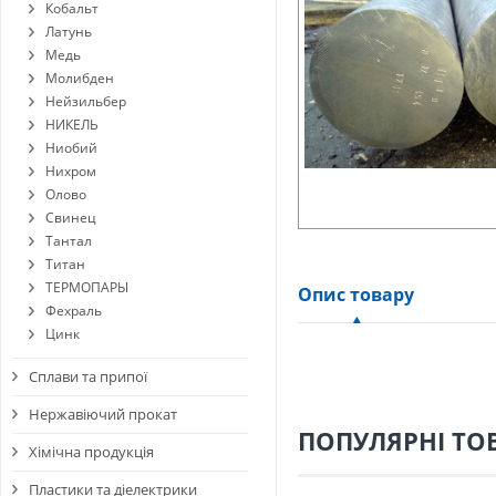
Кобальт
Латунь
Медь
Молибден
Нейзильбер
НИКЕЛЬ
Ниобий
Нихром
Олово
Свинец
Тантал
Титан
ТЕРМОПАРЫ
Опис товару
Фехраль
Цинк
Сплави та припої
Нержавіючий прокат
ПОПУЛЯРНІ ТО
Хімічна продукція
Пластики та діелектрики