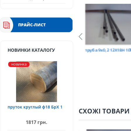
ПРАЙС-ЛИСТ
Т
труба 9х0,2 12Х18Н10Т
труба 75х1,5, 12Х18Н
НОВИНКИ КАТАЛОГУ
новинка
пруток круглый ф18 БрХ 1
СХОЖІ ТОВАРИ
1817 грн.