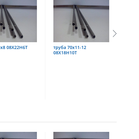
уба 70х11-12
труба 60х6 08Х18Н10
8Х18Н10Т