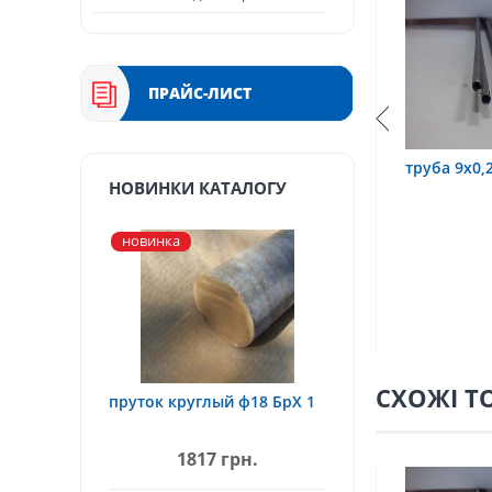
ПРАЙС-ЛИСТ
3,2х0,6 12Х18Н10Т
труба 9х0,2 12Х18Н10Т
труб
НОВИНКИ КАТАЛОГУ
новинка
СХОЖІ Т
пруток круглый ф18 БрХ 1
1817 грн.