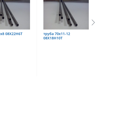
труба 70х11-12
труба 60х6 08Х18Н10
08Х18Н10Т