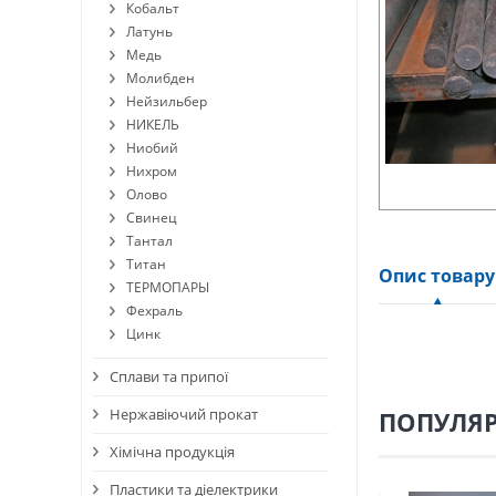
Кобальт
Латунь
Медь
Молибден
Нейзильбер
НИКЕЛЬ
Ниобий
Нихром
Олово
Свинец
Тантал
Титан
Опис товару
ТЕРМОПАРЫ
Фехраль
Цинк
Сплави та припої
Нержавіючий прокат
ПОПУЛЯР
Хімічна продукція
Пластики та діелектрики