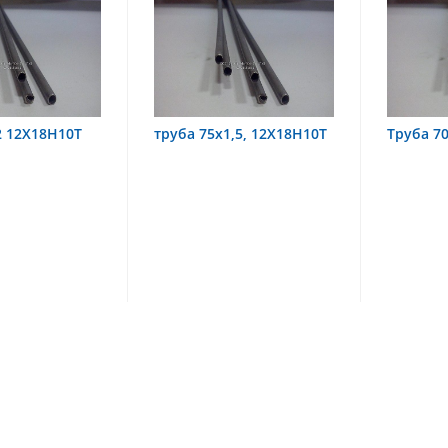
уба 75х1,5, 12Х18Н10Т
Труба 70х8 08Х22Н6Т