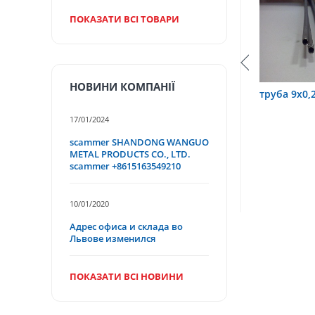
ПОКАЗАТИ ВСІ ТОВАРИ
НОВИНИ КОМПАНІЇ
а 3,2х0,6 12Х18Н10Т
труба 9х0,2 12Х18Н10Т
тр
17/01/2024
scammer SHANDONG WANGUO
METAL PRODUCTS CO., LTD.
scammer +8615163549210
10/01/2020
Адрес офиса и склада во
Львове изменился
ПОКАЗАТИ ВСІ НОВИНИ