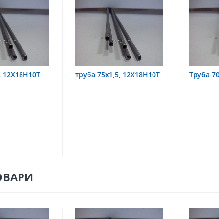
а 75х1,5, 12Х18Н10Т
Труба 70х8 08Х22Н6Т
тр
0
ОВАРИ