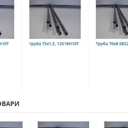
,5, 12Х18Н10Т
Труба 70х8 08Х22Н6Т
труба 70
08Х18Н1
ОВАРИ