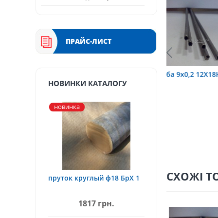
ПРАЙС-ЛИСТ
6 12Х18Н10Т
труба 9х0,2 12Х18Н10Т
труба 75х1
НОВИНКИ КАТАЛОГУ
новинка
СХОЖІ Т
пруток круглый ф18 БрХ 1
1817 грн.