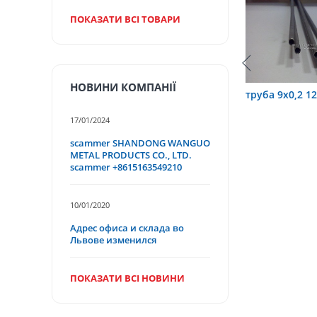
ПОКАЗАТИ ВСІ ТОВАРИ
НОВИНИ КОМПАНІЇ
6 12Х18Н10Т
труба 9х0,2 12Х18Н10Т
труба 75х1
17/01/2024
scammer SHANDONG WANGUO
METAL PRODUCTS CO., LTD.
scammer +8615163549210
10/01/2020
Адрес офиса и склада во
Львове изменился
ПОКАЗАТИ ВСІ НОВИНИ