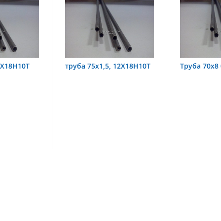
,5, 12Х18Н10Т
Труба 70х8 08Х22Н6Т
труба 70
08Х18Н1