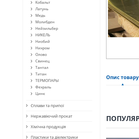
Кобальт
Латунь
Медь
Молибден
Нейзильбер
НИКЕЛЬ
Ниобий
Нихром
Олово
Свинец
Тантал
Титан
Опис товару
ТЕРМОПАРЫ
Фехраль
Цинк
Сплави та припої
Нержавіючий прокат
ПОПУЛЯР
Хімічна продукція
Пластики та діелектрики