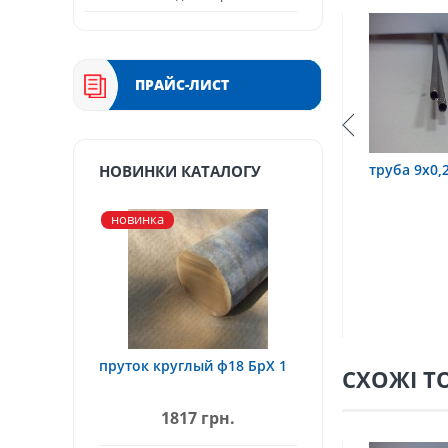
ПРАЙС-ЛИСТ
,6 12Х18Н10Т
труба 9х0,2 12Х18Н10Т
труба 75х
НОВИНКИ КАТАЛОГУ
новинка
пруток круглый ф18 БрХ 1
СХОЖІ Т
1817 грн.