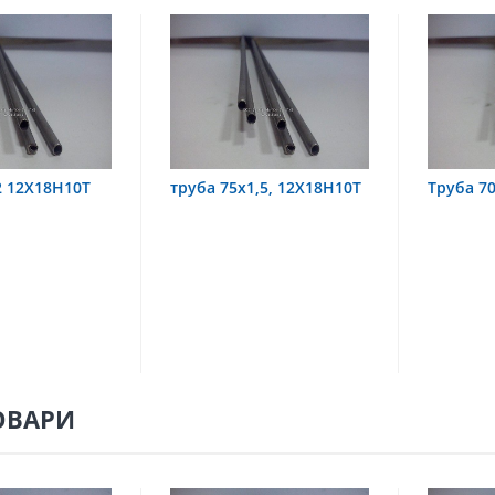
1,5, 12Х18Н10Т
Труба 70х8 08Х22Н6Т
труба 
08Х18Н
ОВАРИ