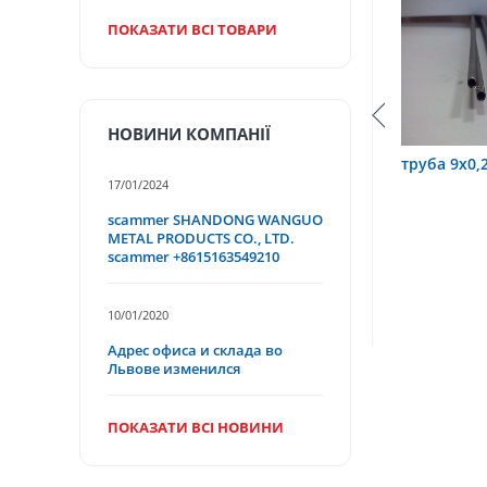
ПОКАЗАТИ ВСІ ТОВАРИ
НОВИНИ КОМПАНІЇ
,6 12Х18Н10Т
труба 9х0,2 12Х18Н10Т
труба 75
17/01/2024
scammer SHANDONG WANGUO
METAL PRODUCTS CO., LTD.
scammer +8615163549210
10/01/2020
Адрес офиса и склада во
Львове изменился
ПОКАЗАТИ ВСІ НОВИНИ