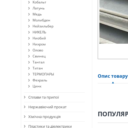
Кобальт
Латунь
Медь
Молибден
Нейзильбер
НИКЕЛЬ
Ниобий
Нихром
Олово
Свинец
Тантал
Титан
ТЕРМОПАРЫ
Опис товару
Фехраль
Цинк
Сплави та припої
Нержавіючий прокат
ПОПУЛЯР
Хімічна продукція
Пластики та діелектрики