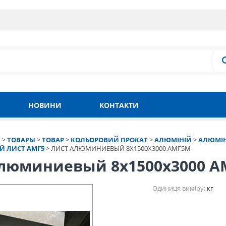
НОВИНИ
КОНТАКТИ
Т
>
ТОВАРЫ
>
ТОВАР
>
КОЛЬОРОВИЙ ПРОКАТ
>
АЛЮМІНІЙ
>
АЛЮМІН
 ЛИСТ АМГ5
>
ЛИСТ АЛЮМИНИЕВЫЙ 8Х1500Х3000 АМГ5М
алюминиевый 8х1500х3000 
Одиниця виміру:
кг