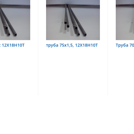
х1,5, 12Х18Н10Т
Труба 70х8 08Х22Н6Т
труба 
08Х18