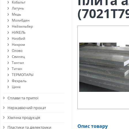
плита 
Кобальт
(7021Т7
Латунь
Медь
Молибден
Нейзильбер
НИКЕЛЬ
Ниобий
Нихром
Олово
Свинец
Тантал
Титан
ТЕРМОПАРЫ
Фехраль
Цинк
Сплави та припої
Нержавіючий прокат
Хімічна продукція
Опис товару
Пластики та діелектрики