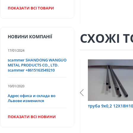
ПОКАЗАТИ ВСІ ТОВАРИ
СХОЖІ 
НОВИНИ КОМПАНІЇ
17/01/2024
scammer SHANDONG WANGUO
METAL PRODUCTS CO., LTD.
scammer +8615163549210
10/01/2020
Адрес офиса и склада во
Львове изменился
0Т
труба 9х0,2 12Х18Н10Т
труба 75х1,5, 12Х1
ПОКАЗАТИ ВСІ НОВИНИ