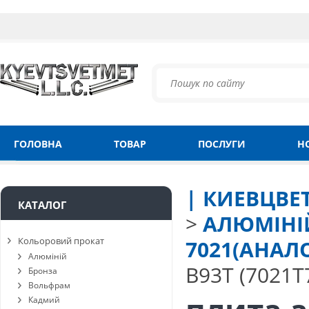
ГОЛОВНА
ТОВАР
ПОСЛУГИ
Н
| КИЕВЦВЕ
КАТАЛОГ
>
АЛЮМІНІ
Кольоровий прокат
7021(АНАЛО
Алюміній
В93Т (7021Т
Бронза
Вольфрам
Кадмий