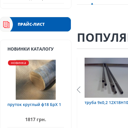
ПРАЙС-ЛИСТ
ПОПУЛЯ
НОВИНКИ КАТАЛОГУ
новинка
0Т
труба 9х0,2 12Х18Н10Т
труба 75х1,5, 12Х1
пруток круглый ф18 БрХ 1
1817 грн.