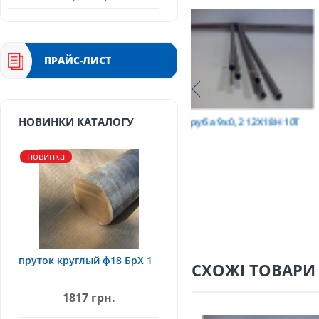
ПРАЙС-ЛИСТ
Т
труба 9х0,2 12Х18Н10Т
труба 75х1,5, 12Х18Н
НОВИНКИ КАТАЛОГУ
новинка
пруток круглый ф18 БрХ 1
СХОЖІ ТОВАРИ
1817 грн.