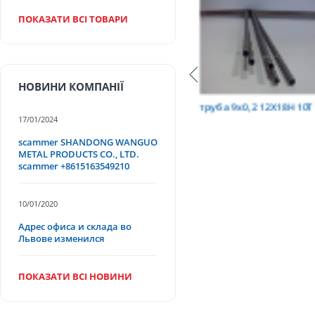
ПОКАЗАТИ ВСІ ТОВАРИ
НОВИНИ КОМПАНІЇ
Т
труба 9х0,2 12Х18Н10Т
труба 75х1,5, 12Х18Н
17/01/2024
scammer SHANDONG WANGUO
METAL PRODUCTS CO., LTD.
scammer +8615163549210
10/01/2020
Адрес офиса и склада во
Львове изменился
ПОКАЗАТИ ВСІ НОВИНИ