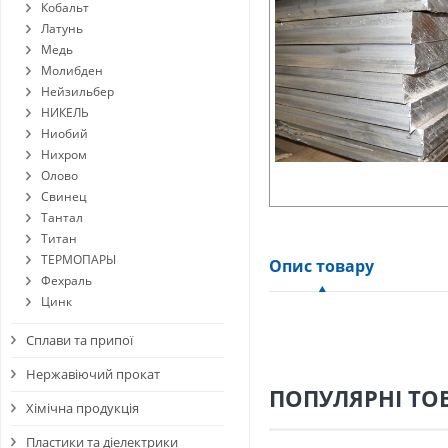
Кобальт
Латунь
Медь
Молибден
Нейзильбер
НИКЕЛЬ
Ниобий
Нихром
Олово
Свинец
Тантал
Титан
ТЕРМОПАРЫ
Опис товару
Фехраль
Цинк
Сплави та припої
Нержавіючий прокат
ПОПУЛЯРНІ ТО
Хімічна продукція
Пластики та діелектрики