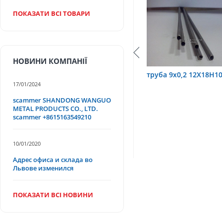
ПОКАЗАТИ ВСІ ТОВАРИ
НОВИНИ КОМПАНІЇ
,6 12Х18Н10Т
труба 9х0,2 12Х18Н10Т
труба 75
17/01/2024
scammer SHANDONG WANGUO
METAL PRODUCTS CO., LTD.
scammer +8615163549210
10/01/2020
Адрес офиса и склада во
Львове изменился
ПОКАЗАТИ ВСІ НОВИНИ