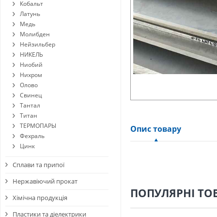
Кобальт
Латунь
Медь
Молибден
Нейзильбер
НИКЕЛЬ
Ниобий
Нихром
Олово
Свинец
Тантал
Титан
ТЕРМОПАРЫ
Опис товару
Фехраль
Цинк
Сплави та припої
Нержавіючий прокат
ПОПУЛЯРНІ ТО
Хімічна продукція
Пластики та діелектрики