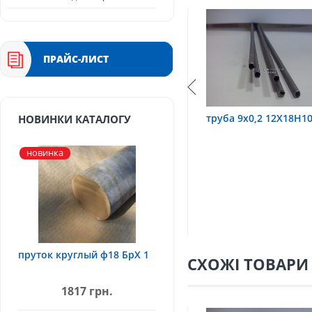
ПРАЙС-ЛИСТ
12Х18Н10Т
труба 9х0,2 12Х18Н10Т
труба 75х1,
НОВИНКИ КАТАЛОГУ
новинка
пруток круглый ф18 БрХ 1
СХОЖІ ТОВАРИ
1817 грн.