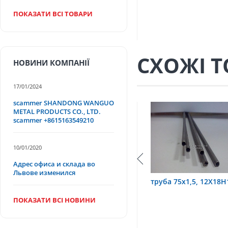
ПОКАЗАТИ ВСІ ТОВАРИ
СХОЖІ 
НОВИНИ КОМПАНІЇ
17/01/2024
scammer SHANDONG WANGUO
METAL PRODUCTS CO., LTD.
scammer +8615163549210
10/01/2020
Адрес офиса и склада во
Львове изменился
Т
труба 9х0,2 12Х18Н10Т
труба 75х1,5, 12Х18Н
ПОКАЗАТИ ВСІ НОВИНИ