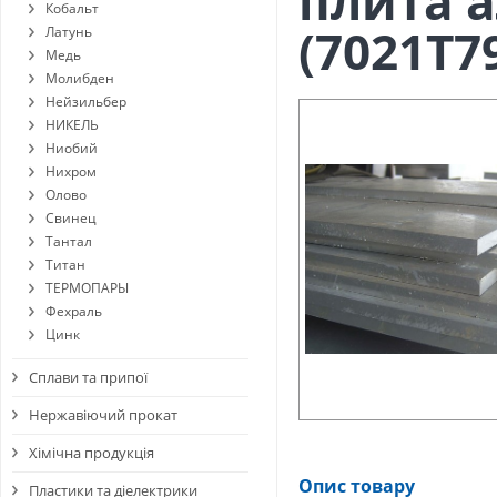
плита 
Кобальт
(7021Т7
Латунь
Медь
Молибден
Нейзильбер
НИКЕЛЬ
Ниобий
Нихром
Олово
Свинец
Тантал
Титан
ТЕРМОПАРЫ
Фехраль
Цинк
Сплави та припої
Нержавіючий прокат
Хімічна продукція
Опис товару
Пластики та діелектрики