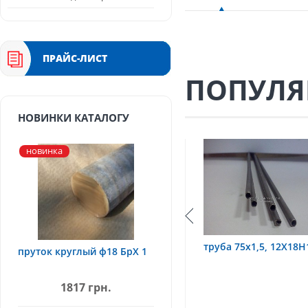
ПРАЙС-ЛИСТ
ПОПУЛЯ
НОВИНКИ КАТАЛОГУ
новинка
Т
труба 9х0,2 12Х18Н10Т
труба 75х1,5, 12Х18Н
пруток круглый ф18 БрХ 1
1817 грн.