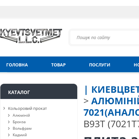
ГОЛОВНА
ТОВАР
ПОСЛУГИ
Н
| КИЕВЦВЕ
КАТАЛОГ
>
АЛЮМІНІ
Кольоровий прокат
7021(АНАЛО
Алюміній
В93Т (7021Т
Бронза
Вольфрам
Кадмий