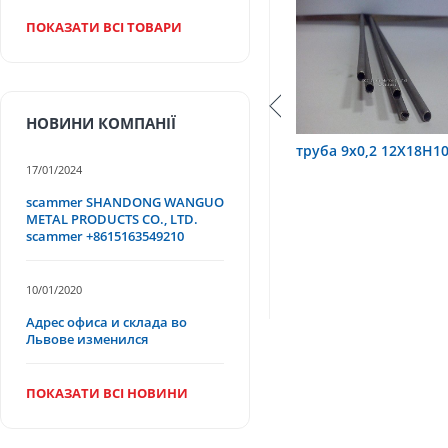
ПОКАЗАТИ ВСІ ТОВАРИ
НОВИНИ КОМПАНІЇ
,2х0,6 12Х18Н10Т
труба 9х0,2 12Х18Н10Т
труба
17/01/2024
scammer SHANDONG WANGUO
METAL PRODUCTS CO., LTD.
scammer +8615163549210
10/01/2020
Адрес офиса и склада во
Львове изменился
ПОКАЗАТИ ВСІ НОВИНИ