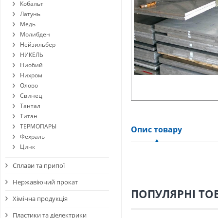
Кобальт
Латунь
Медь
Молибден
Нейзильбер
НИКЕЛЬ
Ниобий
Нихром
Олово
Свинец
Тантал
Титан
ТЕРМОПАРЫ
Опис товару
Фехраль
Цинк
Сплави та припої
Нержавіючий прокат
ПОПУЛЯРНІ ТО
Хімічна продукція
Пластики та діелектрики