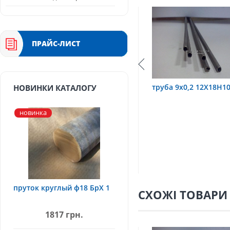
ПРАЙС-ЛИСТ
,6 12Х18Н10Т
труба 9х0,2 12Х18Н10Т
труба 75
НОВИНКИ КАТАЛОГУ
новинка
пруток круглый ф18 БрХ 1
СХОЖІ ТОВАРИ
1817 грн.