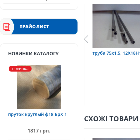
ПРАЙС-ЛИСТ
Т
труба 75х1,5, 12Х18Н10Т
Труба 70х8 08Х22Н
НОВИНКИ КАТАЛОГУ
новинка
пруток круглый ф18 БрХ 1
СХОЖІ ТОВАРИ
1817 грн.