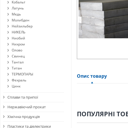
Кобальт
Латунь
Медь
Молибден
Нейзильбер
НИКЕЛЬ
Ниобий
Нихром
Олово
Свинец
Тантал
Титан
ТЕРМОПАРЫ
Опис товару
Фехраль
Цинк
Сплави та припої
Нержавіючий прокат
ПОПУЛЯРНІ ТО
Хімічна продукція
Пластики та діелектрики