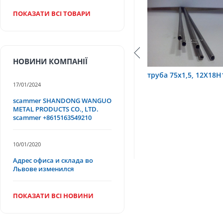
ПОКАЗАТИ ВСІ ТОВАРИ
НОВИНИ КОМПАНІЇ
Т
труба 75х1,5, 12Х18Н10Т
Труба 70х8 08Х22Н
17/01/2024
scammer SHANDONG WANGUO
METAL PRODUCTS CO., LTD.
scammer +8615163549210
10/01/2020
Адрес офиса и склада во
Львове изменился
ПОКАЗАТИ ВСІ НОВИНИ