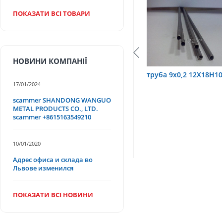
ПОКАЗАТИ ВСІ ТОВАРИ
НОВИНИ КОМПАНІЇ
10Т
труба 9х0,2 12Х18Н10Т
труба 75х1,5, 12Х1
17/01/2024
scammer SHANDONG WANGUO
METAL PRODUCTS CO., LTD.
scammer +8615163549210
10/01/2020
Адрес офиса и склада во
Львове изменился
ПОКАЗАТИ ВСІ НОВИНИ