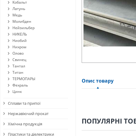
Кобальт
Латунь
Медь
Молибден
Нейзильбер
НИКЕЛЬ
Ниобий
Нихром
Олово
Свинец
Тантал
Титан
ТЕРМОПАРЫ
Опис товару
Фехраль
Цинк
Сплави та припої
Нержавіючий прокат
ПОПУЛЯРНІ ТО
Хімічна продукція
Пластики та діелектрики