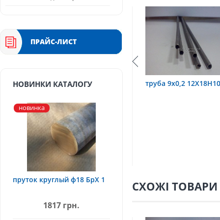
ПРАЙС-ЛИСТ
Т
труба 9х0,2 12Х18Н10Т
труба 75х1,5, 12Х18
НОВИНКИ КАТАЛОГУ
новинка
пруток круглый ф18 БрХ 1
СХОЖІ ТОВАРИ
1817 грн.