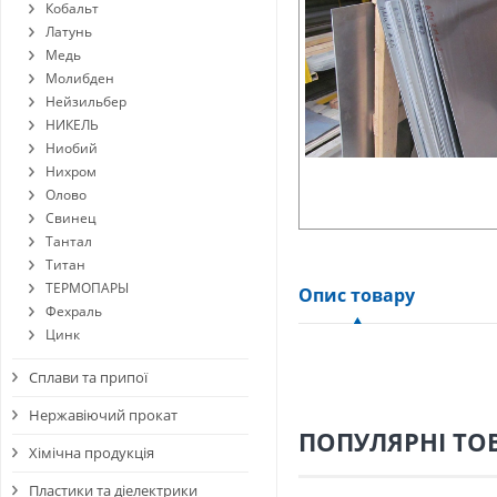
Кобальт
Латунь
Медь
Молибден
Нейзильбер
НИКЕЛЬ
Ниобий
Нихром
Олово
Свинец
Тантал
Титан
ТЕРМОПАРЫ
Опис товару
Фехраль
Цинк
Сплави та припої
Нержавіючий прокат
ПОПУЛЯРНІ ТО
Хімічна продукція
Пластики та діелектрики