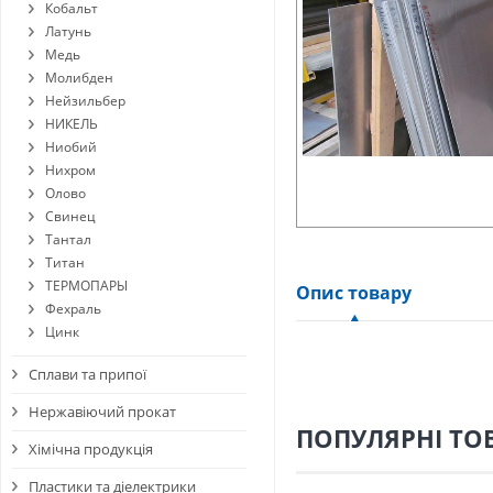
Кобальт
Латунь
Медь
Молибден
Нейзильбер
НИКЕЛЬ
Ниобий
Нихром
Олово
Свинец
Тантал
Титан
ТЕРМОПАРЫ
Опис товару
Фехраль
Цинк
Сплави та припої
Нержавіючий прокат
ПОПУЛЯРНІ ТО
Хімічна продукція
Пластики та діелектрики