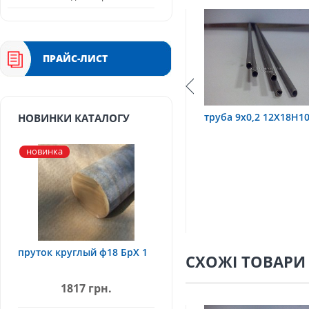
ПРАЙС-ЛИСТ
х0,6 12Х18Н10Т
труба 9х0,2 12Х18Н10Т
труба 7
НОВИНКИ КАТАЛОГУ
новинка
пруток круглый ф18 БрХ 1
СХОЖІ ТОВАРИ
1817 грн.