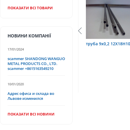
ПОКАЗАТИ ВСІ ТОВАРИ
НОВИНИ КОМПАНІЇ
 3,2х0,6 12Х18Н10Т
труба 9х0,2 12Х18Н10Т
тру
17/01/2024
scammer SHANDONG WANGUO
METAL PRODUCTS CO., LTD.
scammer +8615163549210
10/01/2020
Адрес офиса и склада во
Львове изменился
ПОКАЗАТИ ВСІ НОВИНИ